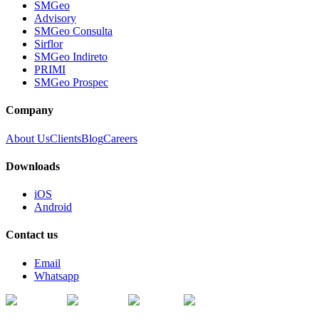
SMGeo
Advisory
SMGeo Consulta
Sirflor
SMGeo Indireto
PRIMI
SMGeo Prospec
Company
About Us
Clients
Blog
Careers
Downloads
iOS
Android
Contact us
Email
Whatsapp