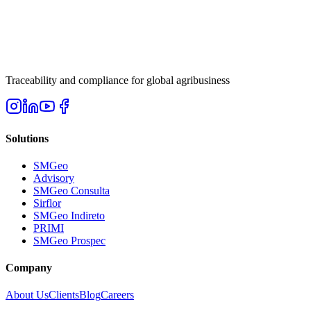
Traceability and compliance for global agribusiness
Solutions
SMGeo
Advisory
SMGeo Consulta
Sirflor
SMGeo Indireto
PRIMI
SMGeo Prospec
Company
About Us
Clients
Blog
Careers