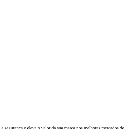
 a segurança e eleva o valor da sua marca nos melhores mercados de