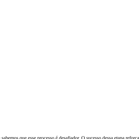
abemos que esse processo é desafiador. O sucesso dessa etapa reforça