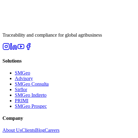
Traceability and compliance for global agribusiness
Solutions
SMGeo
Advisory
SMGeo Consulta
Sirflor
SMGeo Indireto
PRIMI
SMGeo Prospec
Company
About Us
Clients
Blog
Careers