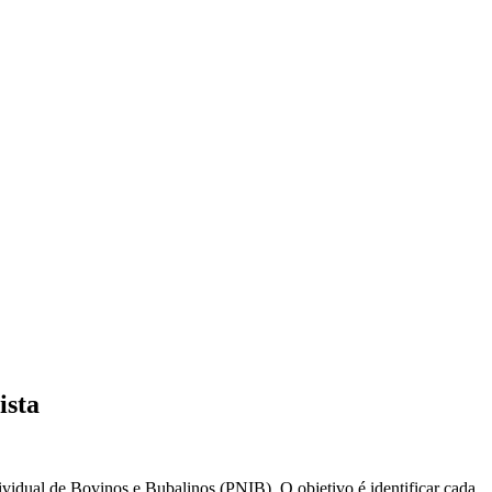
ista
idual de Bovinos e Bubalinos (PNIB). O objetivo é identificar cada 