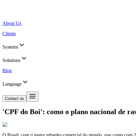
About Us
Clients
Systems
Solutions
Blog
Language
Contact us
'CPF do Boi': como o plano nacional de ra
O Brasil, com o maior rebanho comercial do mundo, que conta com 238